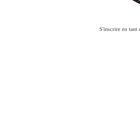
S'inscrire en tant
*
charges comprises
Calculer mon prix
Nos partenaires de confiance
Garantie de paiement du loyer