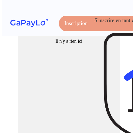
S'inscrire en tant 
Inscription
Page non trouvé - erreur 404
Il n'y a rien ici
Propriétaire
Services