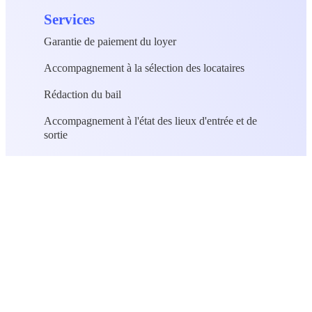
Services
Garantie de paiement du loyer
Accompagnement à la sélection des locataires
Rédaction du bail
Accompagnement à l'état des lieux d'entrée et de
sortie
Protection des dégradations locatives
Garantie Squat
© 2025 GaPayLo - Site créé par
Digilityx
et
D-facto
Politique de
Mentions
Politique des
Conditions
Confidentialité
légales
cookies
d'utilisation